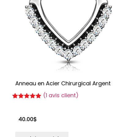
Anneau en Acier Chirurgical Argent
(
1
avis client)
Noté
1
5.00
sur 5
basé sur
40.00
$
notation
client