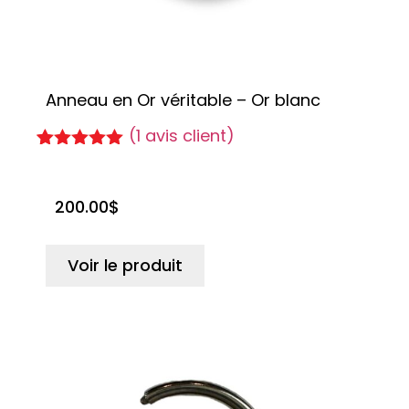
Anneau en Or véritable – Or blanc
(
1
avis client)
Noté
1
5.00
sur 5
basé sur
200.00
$
notation
client
Voir le produit