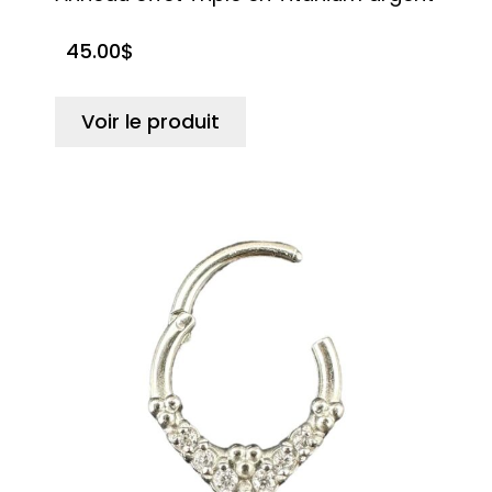
45.00
$
Voir le produit