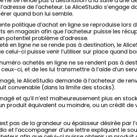
 ne se rende pas à destination à la suite d’une deu
’adresse de l’acheteur. Le AliceStudio s’engage d
pérer quand bon lui semble.
ésente politique d’achat en ligne se reproduise lo
s en magasin afin que l’acheteur puisse les récu
’un potentiel problème d’adresse.
té en ligne ne se rende pas à destination, le Alic
 celui-ci puisse venir l’utiliser sur place quand bo
à numéro achetés en ligne ne se rendent pas à dest
eux-ci, et de les lui transmettre à l’aide d’un serv
agé, le AliceStudio demande à l’acheteur de renvoy
uit convenable (dans la limite des stocks).
agé et qu’il n’est malheureusement plus en stock a
un produit équivalent ou moindre, ou un crédit de va
’est pas de la grandeur ou épaisseur désirée par l’
udio et l’accompagner d’une lettre expliquant le sou
eteur afin que celui-ci puisse obtenir un produit d