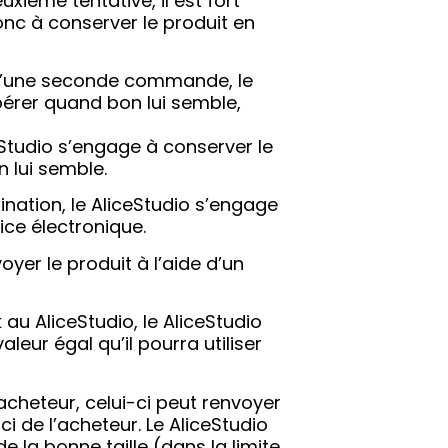
xième tentative, il est fort
onc à conserver le produit en
rs d’une seconde commande, le
pérer quand bon lui semble,
eStudio s’engage à conserver le
n lui semble.
ination, le AliceStudio s’engage
ice électronique.
er le produit à l’aide d’un
u AliceStudio, le AliceStudio
leur égal qu’il pourra utiliser
acheteur, celui-ci peut renvoyer
ci de l’acheteur. Le AliceStudio
e la bonne taille (dans la limite