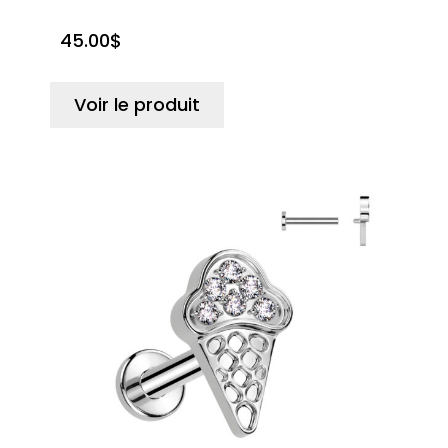
sur 5
basé
45.00
$
sur
notation
client
Voir le produit