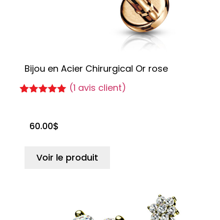
Bijou en Acier Chirurgical Or rose
(
1
avis client)
Noté
1
5.00
sur 5
basé sur
60.00
$
notation
client
Voir le produit