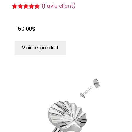
(
1
avis client)
Noté
1
5.00
sur 5
basé sur
50.00
$
notation
client
Voir le produit