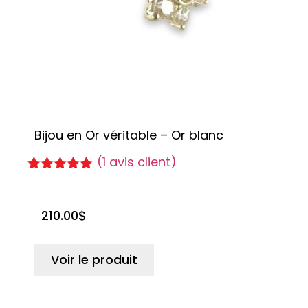
Bijou en Or véritable – Or blanc
(
1
avis client)
Noté
1
5.00
sur 5
basé sur
210.00
$
notation
client
Voir le produit