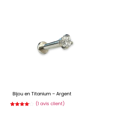
Bijou en Titanium – Argent
(
1
avis client)
Noté
1
4.00