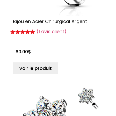
Bijou en Acier Chirurgical Argent
(
1
avis client)
Noté
1
5.00
sur 5
basé sur
60.00
$
notation
client
Voir le produit