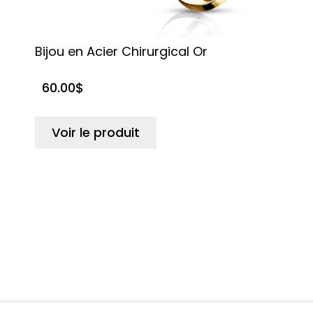
Bijou en Acier Chirurgical Or
A
60.00
$
N
2
s
b
Voir le produit
no
cli