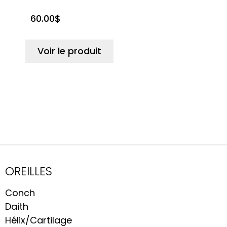
sur 5
basé sur
60.00
$
notation
client
Voir le produit
OREILLES
Conch
Daith
Hélix/Cartilage