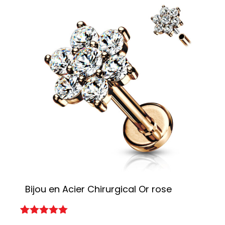
Bijou en Acier Chirurgical Or rose
A
Noté
1
5.00