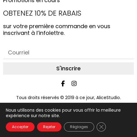
Promotions en cours
OBTENEZ 10% DE RABAIS
sur votre première commande en vous
inscrivant à l’infolettre.
S'inscrire
Tous droits réservés © 2019 à ce jour, AliceStudio.
Conception par
Graphix Design Graphique
Nous utilisons des cookies pour vous offrir la meilleure
expérience sur notre site.
FAQ
À propos
Nous joindre
Conditions d'achat
Politique d'utilisation
Glossaire
Close GDPR Coo
Accepter
Rejeter
Réglages
Politique de confidentialité