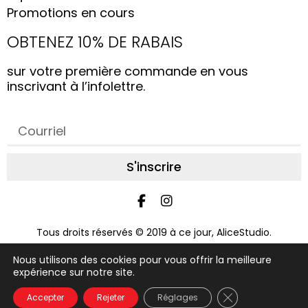
Promotions en cours
OBTENEZ 10% DE RABAIS
sur votre première commande en vous
inscrivant à l’infolettre.
S'inscrire
Tous droits réservés © 2019 à ce jour, AliceStudio.
Conception par
Graphix Design Graphique
Nous utilisons des cookies pour vous offrir la meilleure
expérience sur notre site.
FAQ
À propos
Nous joindre
Conditions d'achat
Politique d'utilisation
Glossaire
Close GDPR Coo
Accepter
Rejeter
Réglages
Politique de confidentialité