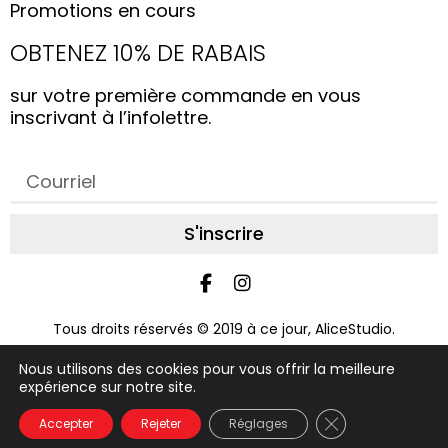
Promotions en cours
OBTENEZ 10% DE RABAIS
sur votre première commande en vous
inscrivant à l’infolettre.
S'inscrire
Tous droits réservés © 2019 à ce jour, AliceStudio.
Conception par
Graphix Design Graphique
Nous utilisons des cookies pour vous offrir la meilleure
expérience sur notre site.
FAQ
À propos
Nous joindre
Conditions d'achat
Politique d'utilisation
Glossaire
Close GDPR Coo
Accepter
Rejeter
Réglages
Politique de confidentialité