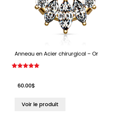
Anneau en Acier chirurgical – Or
B
Noté
2
5.00
N
1
sur 5
s
basé sur
b
60.00
$
notations
no
client
cli
Voir le produit